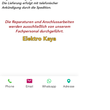
Die Lieferung erfolgt mit telefonischer
Ankündigung durch die Spedition.
Die Reparaturen und Anschlussarbeiten
werden ausschließlich von unserem
Fachpersonal durchgeführt.
Elektro Kaya
Fraunhofer Str. 24–26
(Ecke Reichenbachstr.)
68309 Mannheim-Käfertal
Telefon:
0621 - 84 55 78 90
Telefon: 0621 - 84 55 78 92
E-Mail:
elektrokaya@outlook.com
Öffnungszeiten:
Phone
Email
Whatsapp
Adresse
Mo. – Fr. 09:00 – 18:00 Uhr
Samstag 09:00 – 18:00 Uhr
Sonntag Geschlossen!