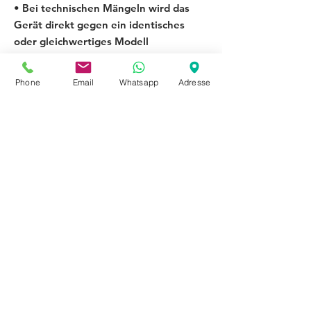
• Bei technischen Mängeln wird das
Gerät direkt gegen ein identisches
oder gleichwertiges Modell
ausgetauscht.
Phone
Email
Whatsapp
Adresse
Lieferservice
Innerhalb 35 km im Umkreis von 68309
Mannheim
Lieferung bis Bordsteinkante Aufpreis 20,- €
(Altgerät Entsorgung Kostenlos von der
Bordsteinkante)
Lieferung zum Einsatzort zur
Verwendungsstelle 40,- €
(Altgeräteentsorgung kostenlos)
Lieferung + Aufbau + Anschluss (Standgerät)
59,- €
(Altgeräteentsorgung kostenlos)