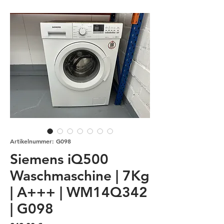
Artikelnummer: G098
Siemens iQ500
Waschmaschine | 7Kg
| A+++ | WM14Q342
| G098