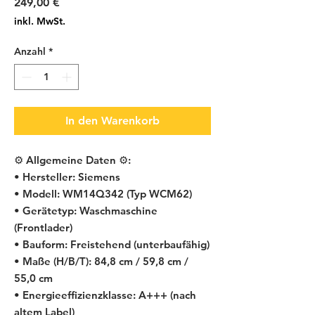
Preis
249,00 €
inkl. MwSt.
Anzahl
*
In den Warenkorb
⚙️ Allgemeine Daten ⚙️:
• Hersteller: Siemens
• Modell: WM14Q342 (Typ WCM62)
• Gerätetyp: Waschmaschine
(Frontlader)
• Bauform: Freistehend (unterbaufähig)
• Maße (H/B/T): 84,8 cm / 59,8 cm /
55,0 cm
• Energieeffizienzklasse: A+++ (nach
altem Label)