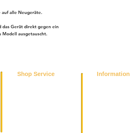
 auf alle Neugeräte.
 das Gerät direkt gegen ein
s Modell ausgetauscht.
Shop Service
Information
Über uns
Kühl- und Gefriergeräte
Datenschutz
Spülmaschinen
Impressum
Wäschetrockner
DSGVO
Waschmaschinen
AGB
Elektroherde