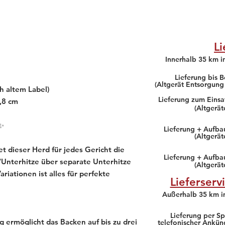
Li
Innerhalb 35 km 
Lieferung bis B
(Altgerät Entsorgung
ch altem Label)
Lieferung zum Einsa
,8 cm
(Altgerä
n✨
Lieferung + Aufbau
(Altgerä
t dieser Herd für jedes Gericht die
Lieferung + Aufba
-/Unterhitze über separate Unterhitze
(Altgerä
ariationen ist alles für perfekte
Lieferserv
Außerhalb 35 km 
Lieferung per Sp
 ermöglicht das Backen auf bis zu drei
telefonischer Ankün