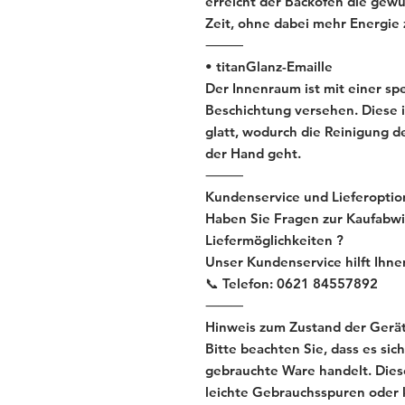
erreicht der Backofen die gewü
Zeit, ohne dabei mehr Energie
⸻
• titanGlanz-Emaille
Der Innenraum ist mit einer sp
Beschichtung versehen. Diese 
glatt, wodurch die Reinigung d
der Hand geht.
⸻
Kundenservice und Lieferoptio
Haben Sie Fragen zur Kaufabwi
Liefermöglichkeiten ?
Unser Kundenservice hilft Ihne
📞 Telefon: 0621 84557892
⸻
Hinweis zum Zustand der Gerät
Bitte beachten Sie, dass es s
gebrauchte Ware handelt. Dies
leichte Gebrauchsspuren oder 