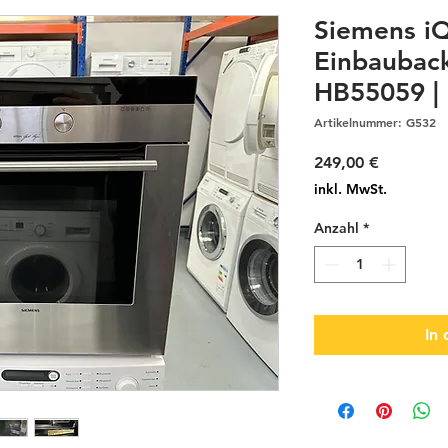
Siemens i
Einbauback
HB55059 |
Artikelnummer: G532
Preis
249,00 €
inkl. MwSt.
Anzahl
*
In