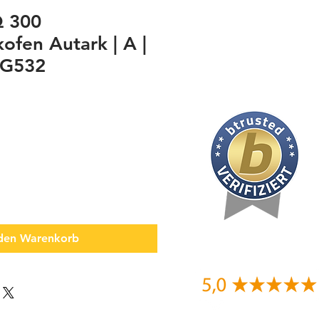
Q 300
ofen Autark | A |
 G532
 den Warenkorb