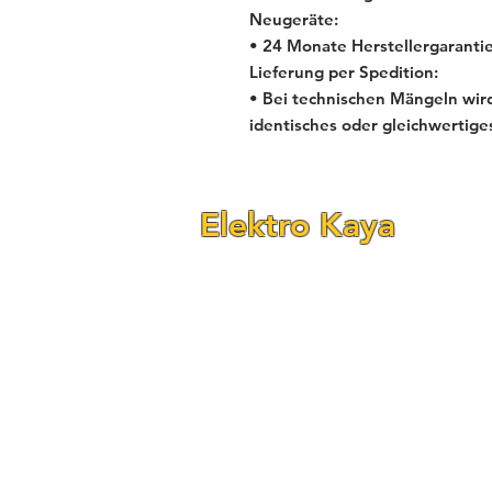
Neugeräte:
• 24 Monate Herstellergarantie
Lieferung per Spedition:
• Bei technischen Mängeln wird
identisches oder gleichwertige
Elektro Kaya
Fraunhofer Str. 24–26
(Ecke Reichenbachstr.)
68309 Mannheim-Käfertal
Telefon: 0621 - 84 55 78 90
Telefon: 0621 - 84 55 78 92
E-Mail:
elektrokaya@outlook.com
Öffnungszeiten: