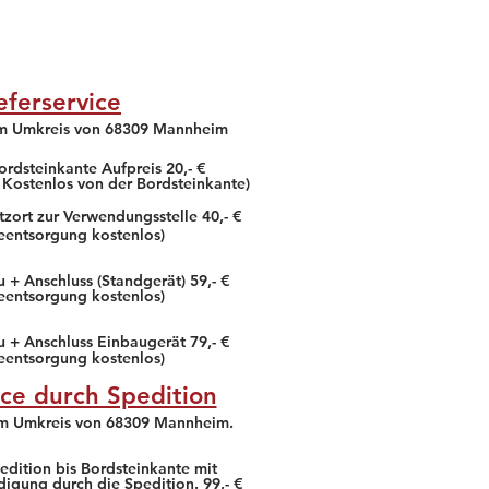
Das gesamte Gebäude ist
Sauber und gepflegt. Der
Mark
eferservice
Erfahrung & Beratung vor
Ort super! Schneller,
im Umkreis von 68309 Mannheim
freundlicher, kompetenter
und preis ...
ordsteinkante Aufpreis 20,- €
 Kostenlos von der Bordsteinkante)
Ein Außergewöhnlicher
Markt :) , die Mitarbeiter
tzort zur Verwendungsstelle 40,- €
hier sind sehr bemüht und
teentsorgung kostenlos)
kompetent
weiter lesen!
 + Anschluss (Standgerät) 59,- €
teentsorgung kostenlos)
u + Anschluss Einbaugerät 79,- €
teentsorgung kostenlos)
ice durch Spedition
im Umkreis von 68309 Mannheim.
edition bis Bordsteinkante mit
digung durch die Spedition. 99,- €