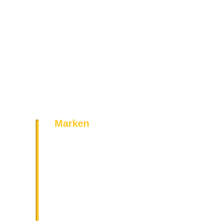
Marken
Bosch
Siemens
AEG
Bauknecht
Miele
Neff
Geratek
Vestel
Amica