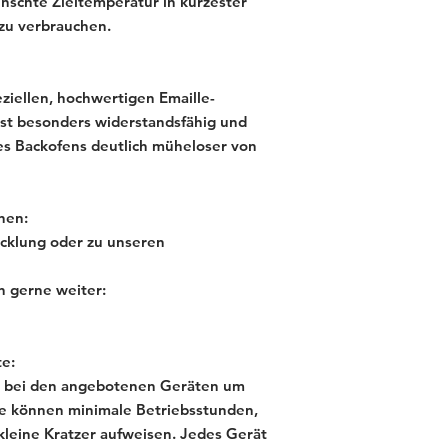
nschte Zieltemperatur in kürzester
 zu verbrauchen.
eziellen, hochwertigen Emaille-
ist besonders widerstandsfähig und
es Backofens deutlich müheloser von
nen:
cklung oder zu unseren
n gerne weiter:
e:
ich bei den angebotenen Geräten um
e können minimale Betriebsstunden,
kleine Kratzer aufweisen. Jedes Gerät