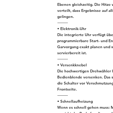
Ebenen gleichzeitig. Die Hitze
verteilt, dass Ergebnisse auf a
gelingen.
⸻
• Elektronik-Uhr
Die integrierte Uhr verfügt üb
programmierbare Start- und En
Garvorgang exakt planen und w
servierbereit ist.
⸻
• Versenkknebel
Die hochwertigen Drehwähler la
Bedienblende versenken. Das so
die Schalter vor Verschmutzung
Frontseite.
⸻
• Schnellaufheizung
Wenn es schnell gehen muss: M