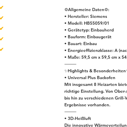
✔
über 500
Artikel
⚙️Allgemeine Daten⚙️:
• Hersteller: Siemens
✔
Lieferzeit 1-4 Tage
• Modell: HB55059/01
✔
Neugeräte
• Gerätetyp: Einbauherd
• Bauform: Einbaugerät
✔
Gebrauchtgeräte
• Bauart: Einbau
✔
B-Ware
• Energieeffizienzklasse: A (na
• Maße: 59,5 cm x 59,5 cm x 54
⸻
✨Highlights & Besonderheite
• Universal Plus Backofen
Mit insgesamt 8 Heizarten biete
richtige Einstellung. Von Ober
bis hin zu verschiedenen Grill-V
Ergebnisse vorhanden.
⸻
• 3D-Heißluft
Die innovative Wärmeverteilung